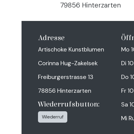
79856 Hinterzarten
Adresse
Öff
Artischoke Kunstblumen
Mo 1
Corinna Hug-Zakelsek
Di 1
Freiburgerstrasse 13
Do 1
78856 Hinterzarten
Fr 1
Wiederrufsbutton:
Sa 1
Wiederruf
Mi R